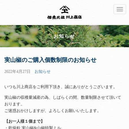
Toggl
navig
お知らせ
実山椒のご購入個数制限のお知らせ
2022年4月27日
お知らせ
いつも川上商店をご利用下頂き、誠にありがとうございます。
実山椒の収穫量減産の為、しばらくの間、数量制限させて頂いて
おります。
ご迷惑おかけしますが、よろしくお願いいたします。
【お一人様１個まで】
・乾燥粒 実山椒&山椒特製ミル